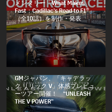
メンタリー「What Makes
Fast：Cadillac’s Road to F1®」
（全10話）を制作・発表
GMジャパン、「キャデラッ
ク リリック V」体感プレビュ
ーツアー開催！ “UNLEASH
THE V POWER”