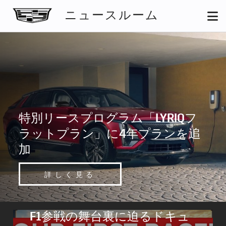
ニュースルーム
特別リースプログラム「LYRIQフ
ラットプラン」に4年プランを追
加
詳しく見る
F1参戦の舞台裏に迫るドキュ